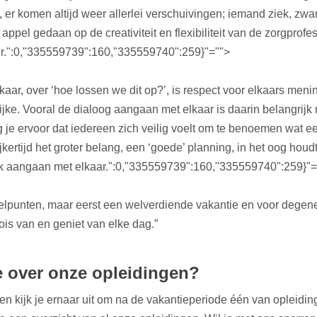
 er komen altijd weer allerlei verschuivingen; iemand ziek, zwan
l appel gedaan op de creativiteit en flexibiliteit van de zorgprofe
r.
":0,"335559739":160,"335559740":259}"="">
kaar, over ‘hoe lossen we dit op?’, is respect voor elkaars meni
jke. Vooral de dialoog aangaan met elkaar is daarin belangrijk 
rg je ervoor dat iedereen zich veilig voelt om te benoemen wat e
ijkertijd het groter belang, een ‘goede’ planning, in het oog houd
ek aangaan met elkaar.
":0,"335559739":160,"335559740":259}"
lpunten, maar eerst een welverdiende vakantie en voor degen
is van en geniet van elke dag.”
e over onze opleidingen?
n kijk je ernaar uit om na de vakantieperiode één van opleidin