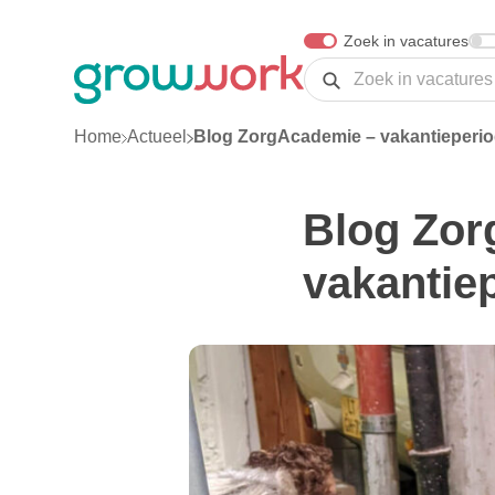
Skip Navigation or Skip to Content
Zoek in vacatures
Zoeken
Home
Actueel
Blog ZorgAcademie – vakantieperio
Blog Zor
vakantiep