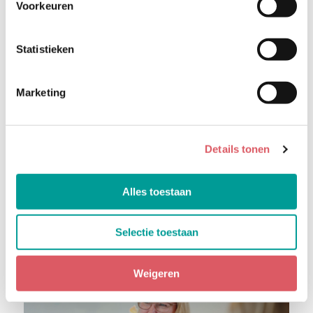
Voorkeuren
Statistieken
Marketing
Details tonen
Onze Zomernieuwsbrief 2026
Alles toestaan
6 juli 2026
Selectie toestaan
Weigeren