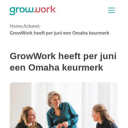
Skip Navigation or Skip to Content
Vacatures
Opleidingen
Zoeken
Home
Actueel
GrowWork heeft per juni een Omaha keurmerk
GrowWork heeft per juni
een Omaha keurmerk