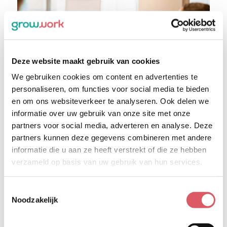
Deze website maakt gebruik van cookies
We gebruiken cookies om content en advertenties te
personaliseren, om functies voor social media te bieden
en om ons websiteverkeer te analyseren. Ook delen we
informatie over uw gebruik van onze site met onze
partners voor social media, adverteren en analyse. Deze
Dit bericht delen:
partners kunnen deze gegevens combineren met andere
informatie die u aan ze heeft verstrekt of die ze hebben
verzameld op basis van uw gebruik van hun services.
Delen via linkedin
Delen via facebook
Delen via whatsapp
Delen via e-mail
Toestemmingsselectie
Lees ook
Noodzakelijk