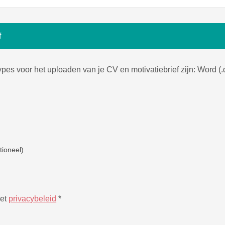
f
es voor het uploaden van je CV en motivatiebrief zijn: Word (.do
tioneel)
het
privacybeleid
*