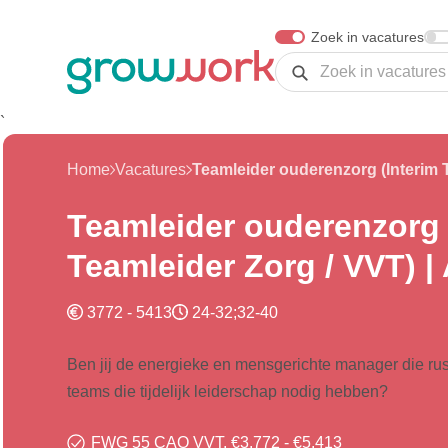
Skip Navigation or Skip to Content
Zoek in vacatures
Zoeken
`
Home
Vacatures
Teamleider ouderenzorg 
Teamleider Zorg / VVT) |
3772 - 5413
24-32;32-40
Ben jij de energieke en mensgerichte manager die rust,
teams die tijdelijk leiderschap nodig hebben?
FWG 55 CAO VVT, €3.772 - €5.413