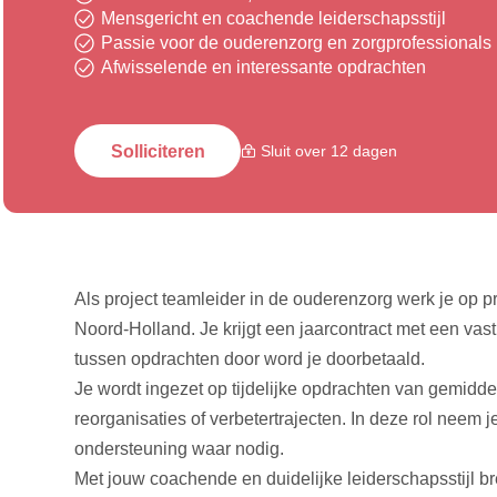
Mensgericht en coachende leiderschapsstijl
Passie voor de ouderenzorg en zorgprofessionals
Afwisselende en interessante opdrachten
Solliciteren
Sluit over 12 dagen
Als project teamleider in de ouderenzorg werk je op pr
Noord-Holland. Je krijgt een jaarcontract met een vast
tussen opdrachten door word je doorbetaald.
Je wordt ingezet op tijdelijke opdrachten van gemidde
reorganisaties of verbetertrajecten. In deze rol neem je
ondersteuning waar nodig.
Met jouw coachende en duidelijke leiderschapsstijl bren