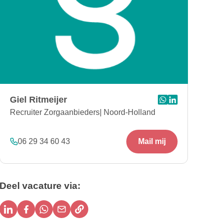
Giel Ritmeijer
Stuur bericht via 
Bezoek Linkedin
Recruiter Zorgaanbieders| Noord-Holland
06 29 34 60 43
Mail mij
Deel vacature via:
Delen via linkedin
Delen via facebook
Delen via whatsapp
Delen via e-mail