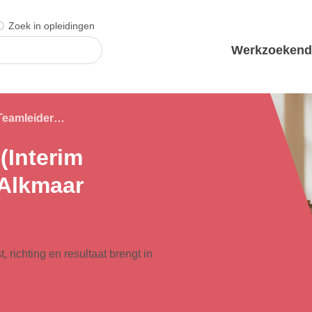
Zoek in opleidingen
Werkzoeken
Teamleider ouderenzorg (Interim Teamleider Zorg / VVT) | Alkmaar
(Interim
 Alkmaar
 richting en resultaat brengt in