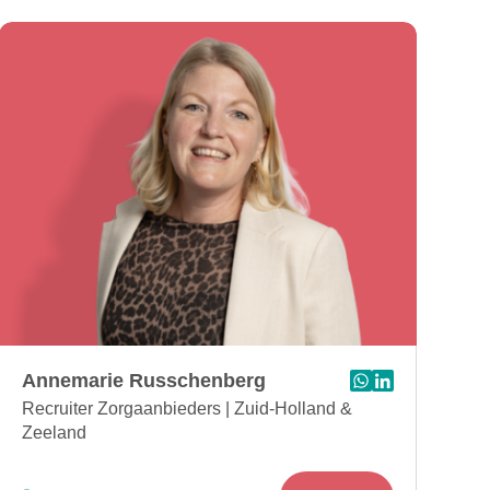
Annemarie Russchenberg
Stuur bericht via 
Bezoek Linkedin
Recruiter Zorgaanbieders | Zuid-Holland &
Zeeland