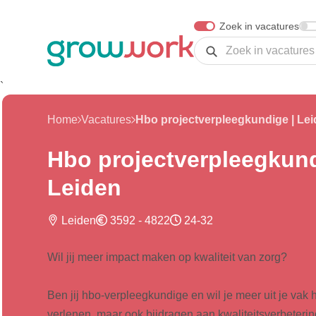
Skip Navigation or Skip to Content
Zoek in vacatures
Zoeken
`
Home
Vacatures
Hbo projectverpleegkundige | Le
Hbo projectverpleegkund
Leiden
Leiden
3592 - 4822
24-32
Wil jij meer impact maken op kwaliteit van zorg?
Ben jij hbo-verpleegkundige en wil je meer uit je vak h
verlenen, maar ook bijdragen aan kwaliteitsverbeter