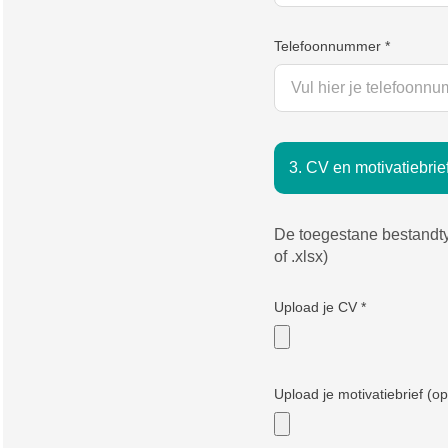
Telefoonnummer
*
3. CV en motivatiebrie
De toegestane bestandtyp
of .xlsx)
Upload je CV
*
Upload je motivatiebrief (op