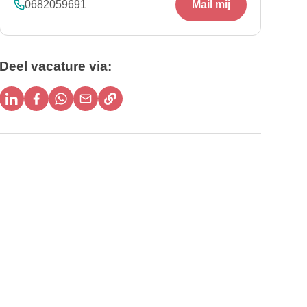
0682059691
Mail mij
Deel vacature via:
Delen via linkedin
Delen via facebook
Delen via whatsapp
Delen via e-mail