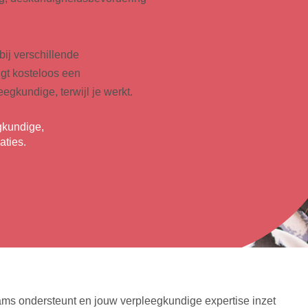
ij verschillende
lgt kosteloos een
egkundige, terwijl je werkt.
gkundige,
aties.
eams ondersteunt en jouw verpleegkundige expertise inzet