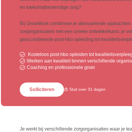
en toekomstbestendige zorg?
Bij GrowWork combineer je afwisselende opdrachten b
zorgorganisaties met een unieke ontwikkelkans: je vo
geaccrediteerde post-hbo opleiding tot kwaliteitsverple
Kosteloos post-hbo opleiden tot kwaliteitsverplee
Werken aan kwaliteit binnen verschillende organis
Coaching en professionele groei
Solliciteren
Sluit over 31 dagen
Je werkt bij verschillende zorgorganisaties waar je t