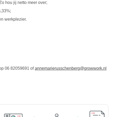
o hou jij netto meer over;
8,33%;
en werkplezier.
 op 06 82059691 of
annemarierusschenberg@growwork.nl