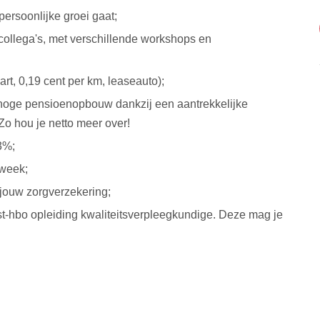
ersoonlijke groei gaat;
ollega's, met verschillende workshops en
rt, 0,19 cent per km, leaseauto);
 hoge pensioenopbouw dankzij een aantrekkelijke
Zo hou je netto meer over!
3%;
kweek;
r jouw zorgverzekering;
st-hbo opleiding kwaliteitsverpleegkundige. Deze mag je