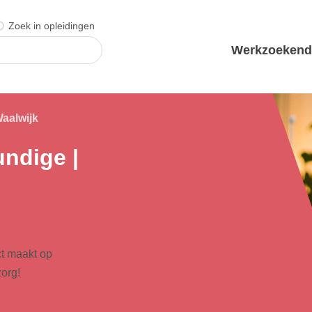
Zoek in opleidingen
Werkzoeken
Waalwijk
undige |
ct maakt op
org!