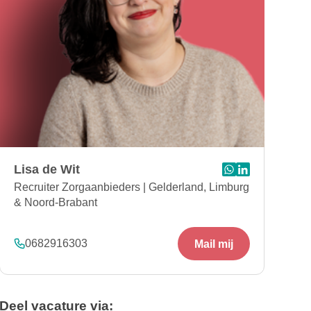
Lisa de Wit
Stuur bericht via 
Bezoek Linkedin
Recruiter Zorgaanbieders | Gelderland, Limburg
& Noord-Brabant
0682916303
Mail mij
Deel vacature via: