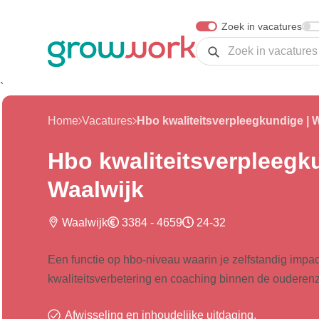
Skip Navigation or Skip to Content
Zoek in vacatures
Zoeken
`
Home
Vacatures
Hbo kwaliteitsverpleegkundige | 
Hbo kwaliteitsverpleegk
Waalwijk
Waalwijk
3384 - 4659
24-32
Een functie op hbo-niveau waarin je zelfstandig impa
kwaliteitsverbetering en coaching binnen de ouderenz
Afwisseling en inhoudelijke uitdaging.