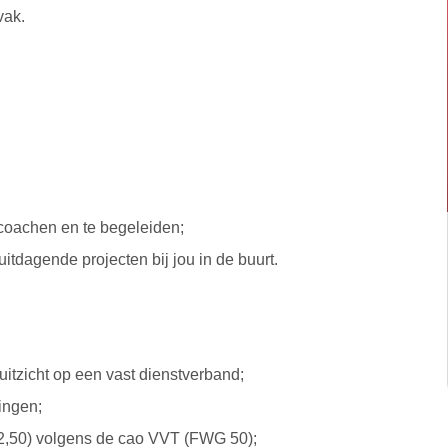
vak.
 coachen en te begeleiden;
 uitdagende projecten bij jou in de buurt.
uitzicht op een vast dienstverband;
ingen;
822,50) volgens de cao VVT (FWG 50);