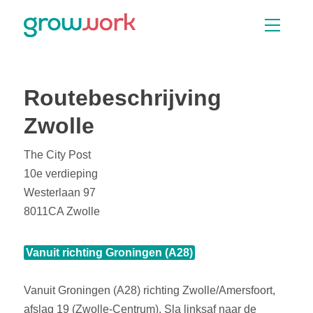
Skip Navigation or Skip to Content
Vacatures
Opleidingen
Zoeken
Routebeschrijving
Zwolle
The City Post
10e verdieping
Westerlaan 97
8011CA Zwolle
Vanuit richting Groningen (A28)
Vanuit Groningen (A28) richting Zwolle/Amersfoort,
afslag 19 (Zwolle-Centrum). Sla linksaf naar de