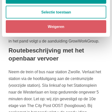
aan de Stationsplein 14. Deze parkeergarage ligt op
korte loopafstand van het pand. Bij het verlaten van
Selectie toestaan
de parkeergarage slaat u linksaf de Westerlaan op.
Na ongeveer 350 meter ziet u aan de linkerzijde The
Weigeren
City Post. Let op: wij zijn gevestigd op de 10e etage
van The City Post OOST (hoogbouw). Bij aankomst
in het pand volgt u de aanduiding GrowWorkGroup.
Routebeschrijving met het
openbaar vervoer
Neem de trein of bus naar station Zwolle. Verlaat het
station via de hoofduitgang aan de centrumzijde
(voorzijde station). Sla linksaf op het Stationsplein
naar de Westerlaan en loop gedurende ongeveer 5
minuten door. Let op: wij zijn gevestigd op de 10e
etage van The City Post OOST (hoogbouw). Bij