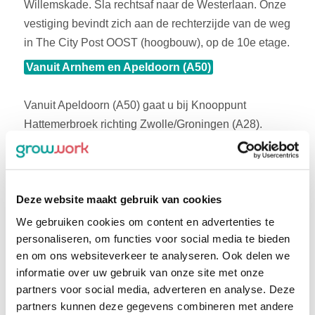
Willemskade. Sla rechtsaf naar de Westerlaan. Onze
vestiging bevindt zich aan de rechterzijde van de weg
in The City Post OOST (hoogbouw), op de 10e etage.
Vanuit Arnhem en Apeldoorn (A50)
Vanuit Apeldoorn (A50) gaat u bij Knooppunt
Hattemerbroek richting Zwolle/Groningen (A28).
Neem vervolgens afslag 18 (Zwolle-Zuid). Op de
rotonde gaat u rechtsaf richting Zwolle-Zuid (N337).
Volg de 2 linkerrijstroken om linksaf te slaan naar de
Deze website maakt gebruik van cookies
Nieuwe Veerallee, weg vervolgen naar de
Willemskade. Sla rechtsaf naar de Westerlaan. Onze
We gebruiken cookies om content en advertenties te
vestiging bevindt zich aan de rechterzijde van de weg
personaliseren, om functies voor social media te bieden
en om ons websiteverkeer te analyseren. Ook delen we
in The City Post OOST (hoogbouw), op de 10e etage.
informatie over uw gebruik van onze site met onze
partners voor social media, adverteren en analyse. Deze
Vanuit richting Enschede en Almelo (A35)
partners kunnen deze gegevens combineren met andere