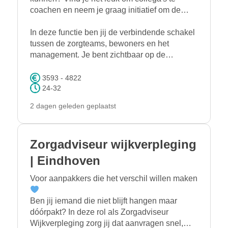
coachen en neem je graag initiatief om de
kwaliteit van zorg naar een hoger niveau te
tillen? Dan voel jij je als
In deze functie ben jij de verbindende schakel
kwaliteitsverpleegkundige helemaal op je
tussen de zorgteams, bewoners en het
plek.
management. Je bent zichtbaar op de
werkvloer, ondersteunt collega's in hun
ontwikkeling en zorgt ervoor dat kwaliteit niet
3593 - 4822
alleen op papier staat, maar iedere dag wordt
24-32
waargemaakt.
2 dagen geleden geplaatst
Zorgadviseur wijkverpleging
| Eindhoven
Voor aanpakkers die het verschil willen maken
Ben jij iemand die niet blijft hangen maar
dóórpakt? In deze rol als Zorgadviseur
Wijkverpleging zorg jij dat aanvragen snel,