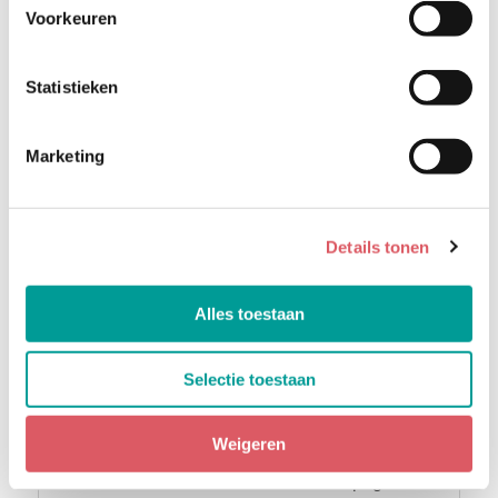
Voorkeuren
gehandicaptenzorg
Ben jij een ervaren, energieke en
Statistieken
mensgerichte manager die medewerkers laat
groeien en teams in hun kracht zet?
Voor een warme en betrokken organisatie
Marketing
binnen de gehandicaptenzorg zoeken wij een
teammanager die werkplezier, richting en
continuïteit brengt.
Volendam
Details tonen
4077 - 5926
32-40
Alles toestaan
4 dagen geleden geplaatst
Selectie toestaan
Bijbaan vaccinatie GGD |
Rotterdam
Weigeren
Voor de aankomende vaccinatiecampagne