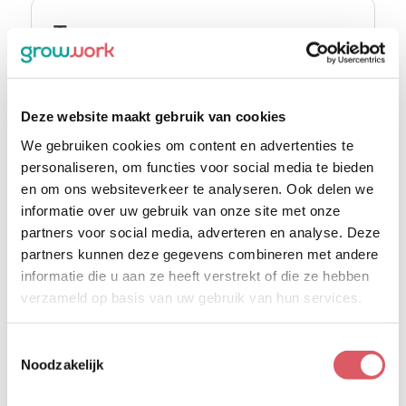
Teammanager
gehandicaptenzorg |
Zaandam
Deze website maakt gebruik van cookies
Ben jij een ervaren, energieke en
mensgerichte manager die medewerkers laat
We gebruiken cookies om content en advertenties te
groeien en teams in hun kracht zet?
personaliseren, om functies voor social media te bieden
Voor een warme en betrokken organisatie
en om ons websiteverkeer te analyseren. Ook delen we
binnen de gehandicaptenzorg zoeken wij een
informatie over uw gebruik van onze site met onze
teammanager die werkplezier, richting en
partners voor social media, adverteren en analyse. Deze
continuïteit brengt.
partners kunnen deze gegevens combineren met andere
Zaandam
informatie die u aan ze heeft verstrekt of die ze hebben
4077 - 5926
verzameld op basis van uw gebruik van hun services.
32-40
4 dagen geleden geplaatst
Toestemmingsselectie
Noodzakelijk
Teammanager