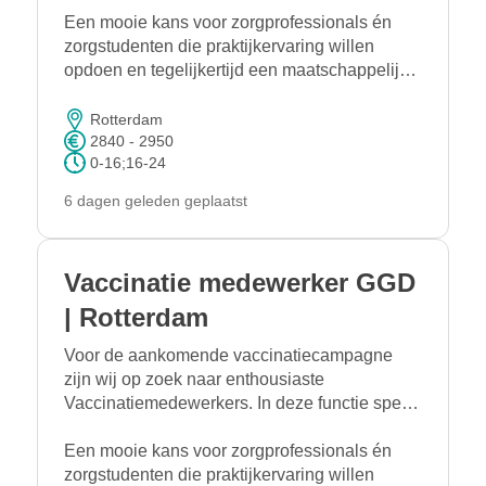
zorgvuldig uitvoeren van vaccinaties. Je
Een mooie kans voor zorgprofessionals én
ontvangt bezoekers, stelt hen gerust en zorgt
zorgstudenten die praktijkervaring willen
ervoor dat iedere vaccinatie volgens protocol
opdoen en tegelijkertijd een maatschappelijke
wordt toegediend.
bijdrage willen leveren.
Rotterdam
2840 - 2950
0-16;16-24
6 dagen geleden geplaatst
Vaccinatie medewerker GGD
| Rotterdam
Voor de aankomende vaccinatiecampagne
zijn wij op zoek naar enthousiaste
Vaccinatiemedewerkers. In deze functie speel
je een belangrijke rol bij het veilig en
zorgvuldig uitvoeren van vaccinaties. Je
Een mooie kans voor zorgprofessionals én
ontvangt bezoekers, stelt hen gerust en zorgt
zorgstudenten die praktijkervaring willen