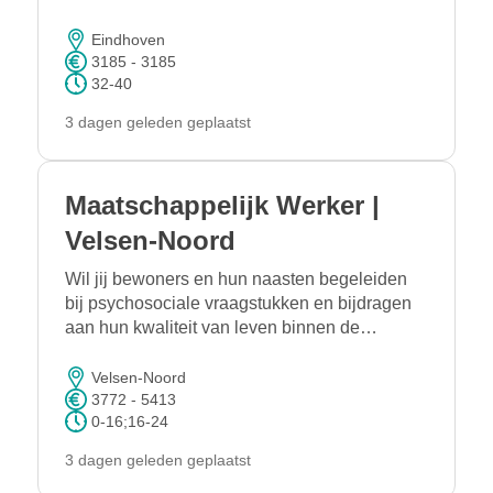
zorgvuldig en eerlijk worden beoordeeld. Jij
houdt overzicht, schakelt snel en zorgt dat
Eindhoven
mensen de juiste zorg krijgen
3185 - 3185
32-40
3 dagen geleden geplaatst
Maatschappelijk Werker |
Velsen-Noord
Wil jij bewoners en hun naasten begeleiden
bij psychosociale vraagstukken en bijdragen
aan hun kwaliteit van leven binnen de
verpleeghuiszorg? In deze functie krijg je de
kans om zelfstandig te werken binnen een
Velsen-Noord
multidisciplinair team en een belangrijke rol te
3772 - 5413
0-16;16-24
spelen tijdens opname, verblijf en ontslag van
bewoners.
3 dagen geleden geplaatst