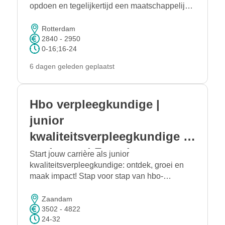
ervoor dat iedere vaccinatie volgens protocol
opdoen en tegelijkertijd een maatschappelijke
wordt toegediend.
bijdrage willen leveren.
Rotterdam
2840 - 2950
0-16;16-24
6 dagen geleden geplaatst
Hbo verpleegkundige |
junior
kwaliteitsverpleegkundige &
projecten | Zaandam
Start jouw carrière als junior
kwaliteitsverpleegkundige: ontdek, groei en
maak impact! Stap voor stap van hbo-
verpleegkundige naar
kwaliteitsverpleegkundige in de ouderenzorg,
Zaandam
met vertrouwen en de ondersteuning van
3502 - 4822
24-32
GrowWork