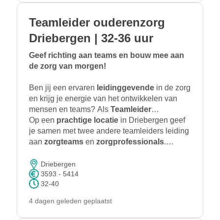
Teamleider ouderenzorg
Driebergen | 32-36 uur
Geef richting aan teams en bouw mee aan
de zorg van morgen!
Ben jij een ervaren
leidinggevende
in de zorg
en krijg je energie van het ontwikkelen van
mensen en teams? Als
Teamleider
Ouderenzorg
Op een
prachtige locatie
in Driebergen combineer je
in Driebergen geef
coachend leiderschap
je samen met twee andere teamleiders leiding
met
verantwoordelijkheid voor
aan
zorgteams
en
zorgprofessionals
kwaliteit
van zorg,
.
teamontwikkeling
Samen met de collega-teamleiders en de
en een
gezonde
bedrijfsvoering
regiomanager werk je aan kwalitatief goede
.
Driebergen
zorg en een
3593 - 5414
prettige werkomgeving
voor
32-40
zowel
cliënten als medewerkers.
4 dagen geleden geplaatst