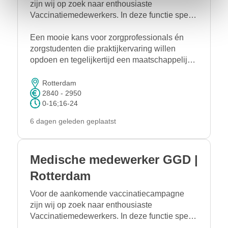
zijn wij op zoek naar enthousiaste
Vaccinatiemedewerkers. In deze functie speel
je een belangrijke rol bij het veilig en
zorgvuldig uitvoeren van vaccinaties. Je
Een mooie kans voor zorgprofessionals én
ontvangt bezoekers, stelt hen gerust en zorgt
zorgstudenten die praktijkervaring willen
ervoor dat iedere vaccinatie volgens protocol
opdoen en tegelijkertijd een maatschappelijke
wordt toegediend.
bijdrage willen leveren.
Rotterdam
2840 - 2950
0-16;16-24
6 dagen geleden geplaatst
Medische medewerker GGD |
Rotterdam
Voor de aankomende vaccinatiecampagne
zijn wij op zoek naar enthousiaste
Vaccinatiemedewerkers. In deze functie speel
je een belangrijke rol bij het veilig en