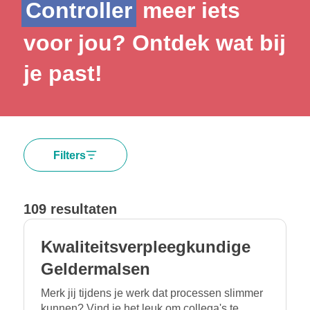
C
o
n
t
r
o
l
l
e
r
meer iets
voor jou? Ontdek wat bij
je past!
Filters
109 resultaten
Kwaliteitsverpleegkundige
Geldermalsen
Merk jij tijdens je werk dat processen slimmer
kunnen? Vind je het leuk om collega's te