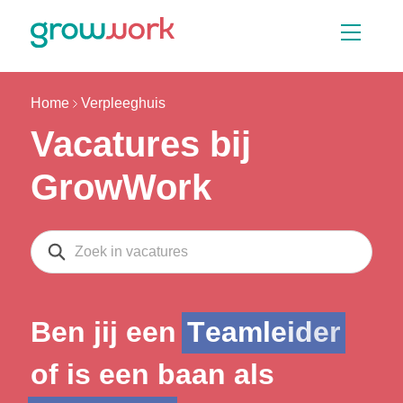
Skip Navigation or Skip to Content
Vacatures
Opleidingen
Zoeken
Home
Verpleeghuis
Vacatures bij
GrowWork
Zoeken
Ben jij een
T
e
a
m
l
e
i
d
e
r
of is een baan als