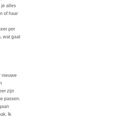
je alles
n of haar
keer per
, wat gaat
r nieuwe
n
er zijn
te passen.
 gaan
ak. Ik