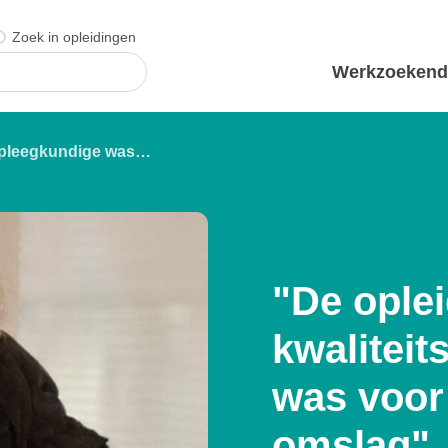
Zoek in opleidingen
Werkzoeken
De opleiding kwaliteitsverpleegkundige was voor mij echt een omslag
"De ople
kwalitei
was voor
omslag"