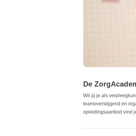
De ZorgAcade
Wil jij je als verpleegk
teamoverstijgend en org
opleidingsaanbod vind 