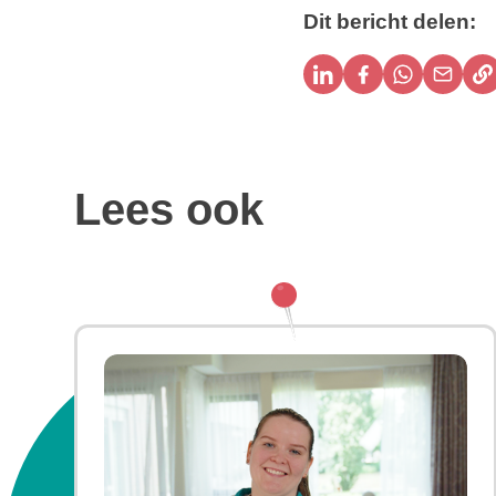
Dit bericht delen:
Delen via linkedin
Delen via face
Delen via
Delen 
Lees ook