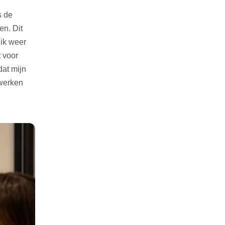
s de
en. Dit
 ik weer
 voor
dat mijn
 werken