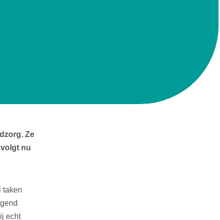
ndzorg. Ze
 volgt nu
l taken
ggend
j echt