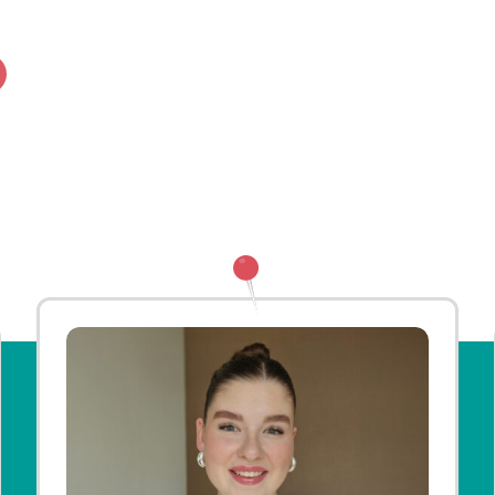
book
 whatsapp
via e-mail