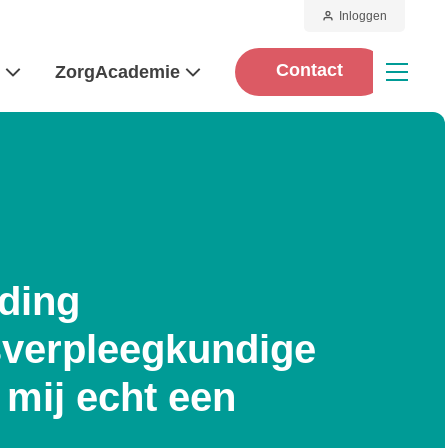
Inloggen
Contact
d
ZorgAcademie
iding
tsverpleegkundige
 mij echt een